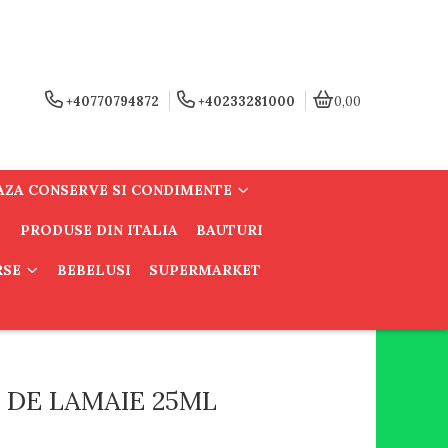
+40770794872
+40233281000
0,00
AZA CONSERVE SI CONDIMENTE
PRODUSE DIN ITALIA
BAUTURI
RSE
BEBELUSI
SUPERMARKET
 DE LAMAIE 25ML