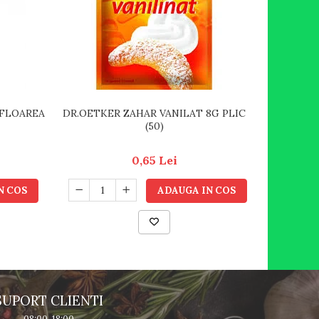
 FLOAREA
DR.OETKER ZAHAR VANILAT 8G PLIC
DR OETKE
(50)
0,65 Lei
N COS
ADAUGA IN COS
SUPORT CLIENTI