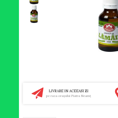
RULADE
LIVRARE IN ACEEASI ZI
pe raza oraşului Piatra Neamţ