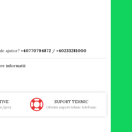
 de ajutor?
+40770794872
/
+40233281000
re informatii
TIVE
SUPORT TEHNIC
te/preţ
Oferim suport tehnic telefonic