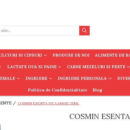
LCIURI SI CIPSURI
PRODUSE DE NOI
ALIMENTE DE B
LACTATE OUA SI PAINE
CARNE MEZELURI SI PESTE
ANIMALE
INGRIJIRE
INGRIJIRE PERSONALA
DIVE
Politica de Confidentialitate
Blog
MENTE /
COSMIN ESENTA DE LAMAIE 25ML
COSMIN ESENTA