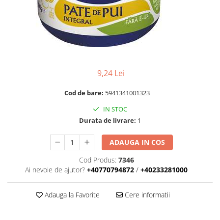
RULADE
9,24 Lei
Cod de bare:
5941341001323
IN STOC
Durata de livrare:
1
ADAUGA IN COS
Cod Produs:
7346
Ai nevoie de ajutor?
+40770794872
/
+40233281000
Adauga la Favorite
Cere informatii