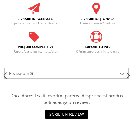
LIVRARE IN ACEEASI ZI
LIVRARE NAŢIONALĂ
pe raza oraşului Piatra Neamţ
Livrăm în toată România
PREŢURI COMPETITIVE
SUPORT TEHNIC
Raport foarte bun calitate/preţ
Oferim suport tehnic telefonic
Review-uri
(0)
Daca doresti sa iti exprimi parerea despre acest produs
poti adauga un review.
SCRIE UN REVIEW