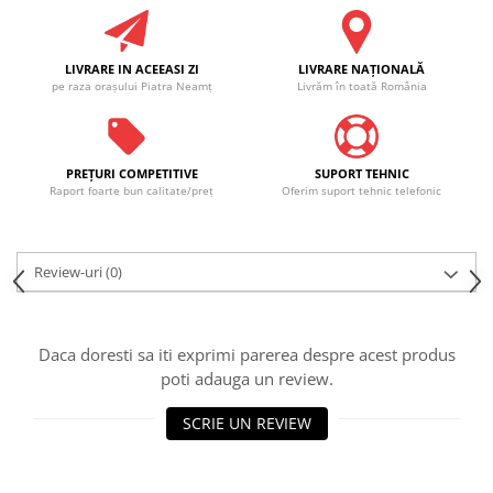
LIVRARE IN ACEEASI ZI
LIVRARE NAŢIONALĂ
pe raza oraşului Piatra Neamţ
Livrăm în toată România
PREŢURI COMPETITIVE
SUPORT TEHNIC
Raport foarte bun calitate/preţ
Oferim suport tehnic telefonic
Review-uri
(0)
Daca doresti sa iti exprimi parerea despre acest produs
poti adauga un review.
SCRIE UN REVIEW