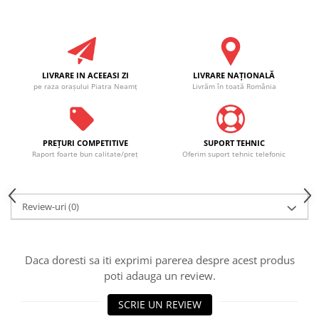
LIVRARE IN ACEEASI ZI
LIVRARE NAŢIONALĂ
pe raza oraşului Piatra Neamţ
Livrăm în toată România
PREŢURI COMPETITIVE
SUPORT TEHNIC
Raport foarte bun calitate/preţ
Oferim suport tehnic telefonic
Review-uri
(0)
Daca doresti sa iti exprimi parerea despre acest produs
poti adauga un review.
SCRIE UN REVIEW