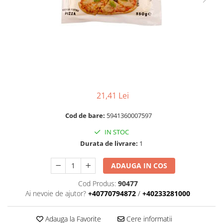
RULADE
21,41 Lei
Cod de bare:
5941360007597
IN STOC
Durata de livrare:
1
ADAUGA IN COS
Cod Produs:
90477
Ai nevoie de ajutor?
+40770794872
/
+40233281000
Adauga la Favorite
Cere informatii