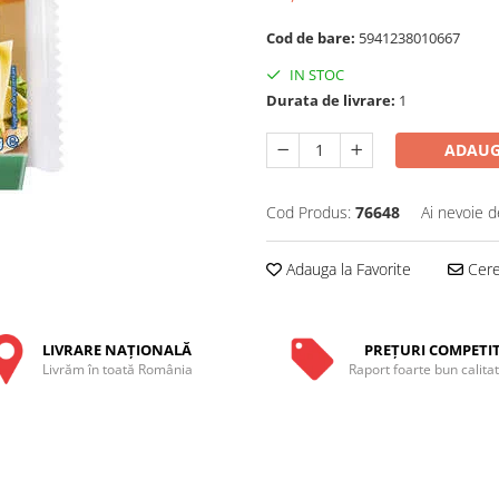
Cod de bare:
5941238010667
IN STOC
Durata de livrare:
1
ADAUG
Cod Produs:
76648
Ai nevoie d
Adauga la Favorite
Cere 
LIVRARE NAŢIONALĂ
PREŢURI COMPETIT
Livrăm în toată România
Raport foarte bun calita