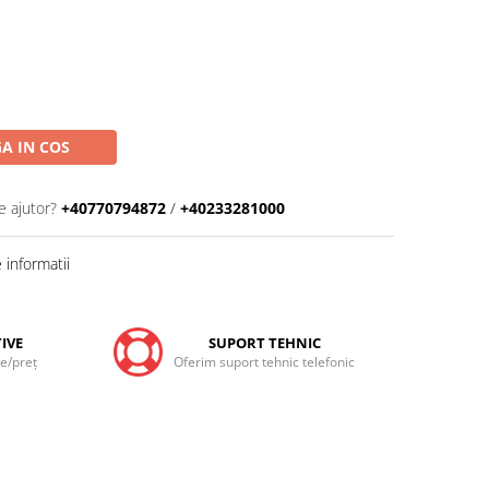
A IN COS
e ajutor?
+40770794872
/
+40233281000
informatii
IVE
SUPORT TEHNIC
te/preţ
Oferim suport tehnic telefonic