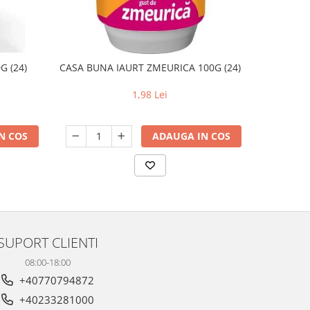
G (24)
CASA BUNA IAURT ZMEURICA 100G (24)
OUA
1,98 Lei
N COS
ADAUGA IN COS
SUPORT CLIENTI
08:00-18:00
+40770794872
+40233281000