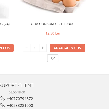
G (24)
OUA CONSUM CL. L 10BUC
COV
12,50 Lei
N COS
ADAUGA IN COS
SUPORT CLIENTI
08:00-18:00
+40770794872
+40233281000