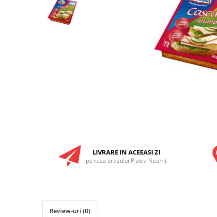
RULADE
LIVRARE IN ACEEASI ZI
pe raza oraşului Piatra Neamţ
Review-uri
(0)