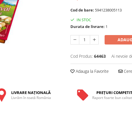
Cod de bare:
5941238005113
IN STOC
Durata de livrare:
1
ADAUG
Cod Produs:
64463
Ai nevoie d
Adauga la Favorite
Cere 
LIVRARE NAŢIONALĂ
PREŢURI COMPETIT
Livrăm în toată România
Raport foarte bun calita