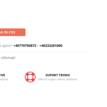
A IN COS
e ajutor?
+40770794872
/
+40233281000
informatii
IVE
SUPORT TEHNIC
te/preţ
Oferim suport tehnic telefonic